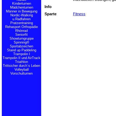
Kinderturnen
Info
Mädchenturnen
Männer in Bewegung
Sparte
Fitness
Nordic-Walking
u.Radfahren
Pratzentraining
Rehasport Orthopädie
Rhönrad
Seniorfit
Showturngruppe
Spinning®
Sportabzeichen
Stand up Paddeling
Trampolin I
Trampolin II und AirTrack
Triathlon
Trittsicher durch´s Leben
Volleyball
Vorschulturnen