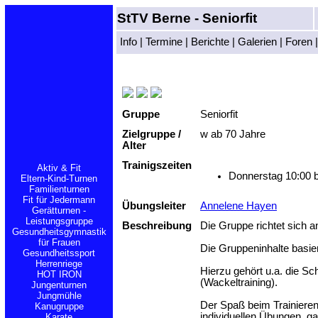
StTV Berne
-
Seniorfit
Info
|
Termine
|
Berichte
|
Galerien
|
Foren
Gruppe
Seniorfit
Zielgruppe /
w ab 70 Jahre
Alter
Trainigszeiten
Aktiv & Fit
Donnerstag 10:00 
Eltern-Kind-Turnen
Familienturnen
Fit für Jedermann
Übungsleiter
Annelene Hayen
Gerätturnen -
Leistungsgruppe
Beschreibung
Die Gruppe richtet sich a
Gesundheitsgymnastik
für Frauen
Die Gruppeninhalte basie
Gesundheitssport
Herrenriege
Hierzu gehört u.a. die Sc
HOT IRON
(Wackeltraining).
Jungenturnen
Jungmühle
Der Spaß beim Trainieren 
Kanugruppe
individuellen Übungen, g
Karate