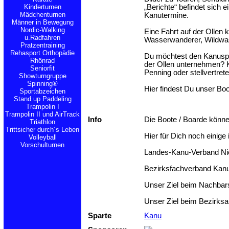
Kinderturnen
„Berichte“ befindet sich 
Mädchenturnen
Kanutermine.
Männer in Bewegung
Nordic-Walking
Eine Fahrt auf der Ollen 
u.Radfahren
Wasserwanderer, Wildwass
Pratzentraining
Rehasport Orthopädie
Du möchtest den Kanuspor
Rhönrad
der Ollen unternehmen? K
Seniorfit
Penning oder stellvertre
Showturngruppe
Spinning®
Hier findest Du unser Bo
Sportabzeichen
Stand up Paddeling
Trampolin I
Trampolin II und AirTrack
Info
Die Boote / Boarde könne
Triathlon
Trittsicher durch´s Leben
Hier für Dich noch eini
Volleyball
Vorschulturnen
Landes-Kanu-Verband Ni
Bezirksfachverband Ka
Unser Ziel beim Nachba
Unser Ziel beim Bezirks
Sparte
Kanu