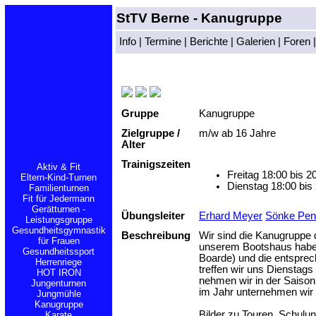
StTV Berne
-
Kanugruppe
Info
|
Termine
|
Berichte
|
Galerien
|
Foren
Gruppe
Kanugruppe
Zielgruppe /
m/w ab 16 Jahre
Alter
Trainigszeiten
Aktiv & Fit
Freitag 18:00 bis 
Eltern-Kind-Turnen
Dienstag 18:00 bi
Familienturnen
Fit für Jedermann
Gerätturnen -
Übungsleiter
Erhard Meyer
Sönke Pen
Leistungsgruppe
Gesundheitsgymnastik
Beschreibung
Wir sind die Kanugruppe 
für Frauen
unserem Bootshaus haben 
Gesundheitssport
Boarde) und die entsprec
Herrenriege
treffen wir uns Dienstag
HOT IRON
nehmen wir in der Saison
Jungenturnen
im Jahr unternehmen wir 
Jungmühle
Kanugruppe
Bilder zu Touren, Schulu
Karate